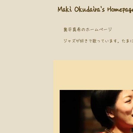
​Maki Okudaira
's Homepag
奥平真希のホームページ
​ジャズが好きで歌っています。
たま