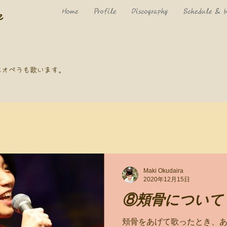
Home
Profile
Discography
Schedule & b
e
にオペラも歌います。
Maki Okudaira
2020年12月15日
⑧頬骨について
頬骨をあげて歌ったとき、