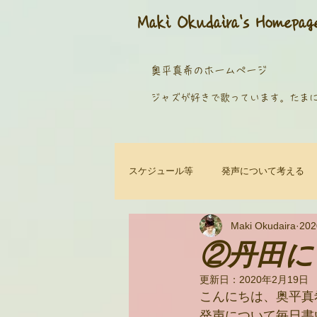
​Maki Okudaira
's Homepag
奥平真希のホームページ
​ジャズが好きで歌っています。
たま
スケジュール等
発声について考える
Maki Okudaira
20
②丹田に
更新日：
2020年2月19日
こんにちは、奥平真
発声について毎日書