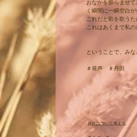
おなかを膨らませて
く瞬間に一瞬空白が
これだと歌を歌うた
これはあくまで私の
ということで、みな
＃発声　＃丹田
発声について考える