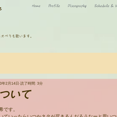
Home
Profile
Discography
Schedule & b
e
にオペラも歌います。
20年2月14日
読了時間: 3分
ついて
希です。
いていったらいつかネタが尽きるんだろうなーと思いつ