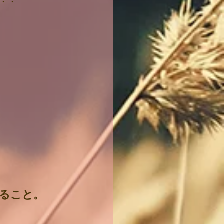
・・
ること。