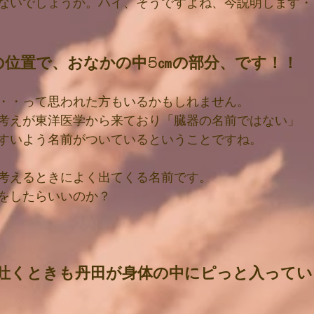
ないでしょうか。ハイ、そうですよね、今説明します・
の位置で、おなかの中5㎝の部分、です！！
・・って思われた方もいるかもしれません。
考えが東洋医学から来ており「臓器の名前ではない」
すいよう名前がついているということですね。
考えるときによく出てくる名前です。
をしたらいいのか？
吐くときも丹田が身体の中にピっと入ってい