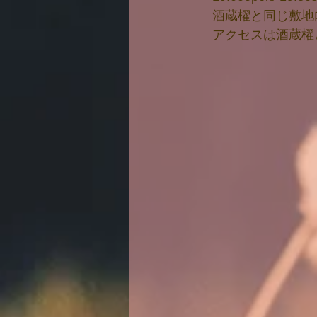
　酒蔵櫂と同じ敷地
　アクセスは酒蔵櫂