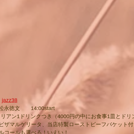
　
jazz38
永徳文　　14:00start  
イタリアン1ドリンクつき（4000円の中にお食事1皿とドリ
ピザマルゲリータ、当店特製ローストビーフバケット付
ルコールも選べる！いえい！