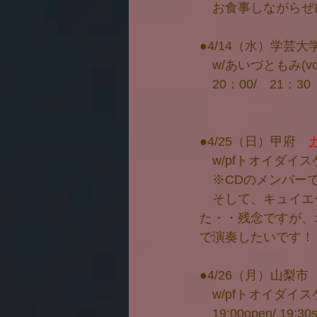
　お食事しながらぜ
●4/14（水）学芸大
　w/あいづともみ(vo
　20：00/　21：30
●4/25（日）甲府　
　w/pfトオイダイ
　※CDのメンバー
　そして、キュイエ
た・・残念ですが、
で演奏したいです！
●4/26（月）山梨市
　w/pfトオイダイ
　19:00open/ 1