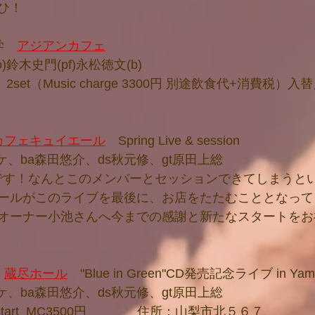
ひ！
学　
アジアンカフェ
)鈴木史門(pf)永松徳文(b)
　2set（Music charge 3300円 別途飲食代+消費税）
カフェキュイエール
　Spring Live & session
スケ、ba森田悠介、ds秋元修、gt原田上総
です！なんとこのメンバーとセッションできてしまうと
ールがこのライブを最後に、お店をたたむこととなって
オーナー小池さんへ今までの感謝と新たなスタートをお
　
蔵尽ホール
　"Blue in Green"CD発売記念ライブ in Yama
スケ、ba森田悠介、ds秋元修、gt原田上総
9:30start  MC3500円　　　　住所：山梨市北５６７