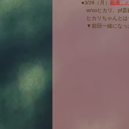
●3/29（月）
銀座　
　w/voヒカリ、pf斎
　ヒカリちゃんとは
　▼前回一緒になっ