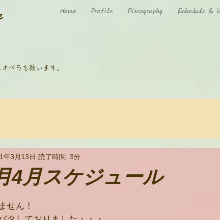
Home
Profile
Discography
Schedule & b
e
にオペラも歌います。
21年3月13日
読了時間: 3分
3月4月スケジュール
ません！
バタしておりました・・・