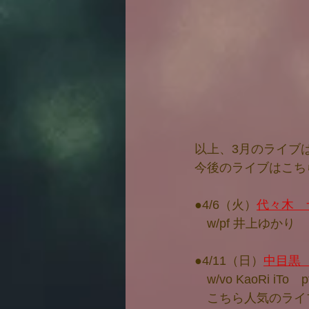
以上、3月のライブ
今後のライブはこち
●4/6（火）
代々木　
　w/pf 井上ゆかり
●4/11（日）
中目黒
　w/vo KaoRi iT
　こちら人気のライ