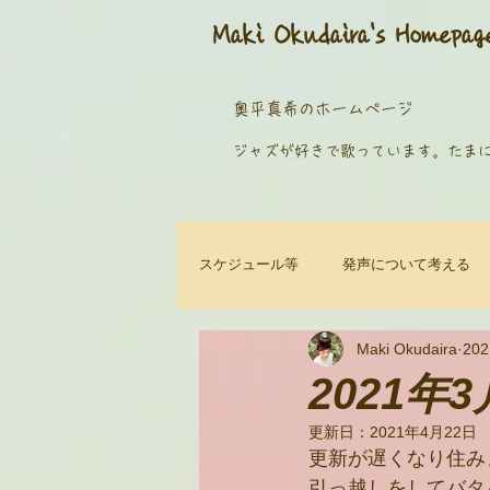
​Maki Okudaira
's Homepag
奥平真希のホームページ
​ジャズが好きで歌っています。
たま
スケジュール等
発声について考える
Maki Okudaira
20
2021年
更新日：
2021年4月22日
更新が遅くなり住み
引っ越しをしてバタ