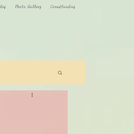
log
Photo Gallery
Crowdfunding