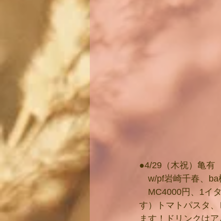
●4/29（木祝）亀有
　w/pf岩崎千春、ba松
　MC4000円、1
す）
トマトパスタ、
ます！ドリンクはア