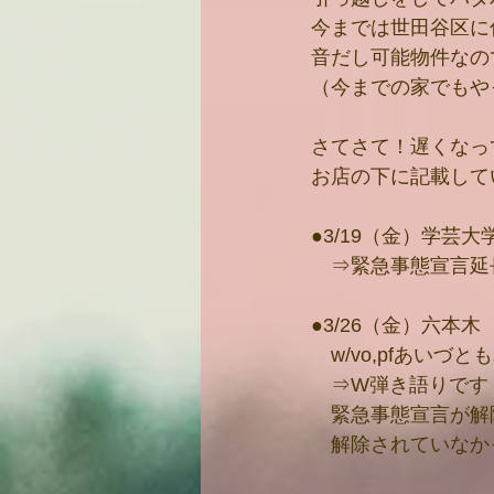
今までは世田谷区に
音だし可能物件なの
（今までの家でもや
さてさて！遅くなっ
お店の下に記載して
●3/19（金）学芸
　⇒緊急事態宣言延
●3/26（金）六本木
　w/vo,pfあいづと
　⇒W弾き語りです！
　緊急事態宣言が解除さ
　解除されていなかった