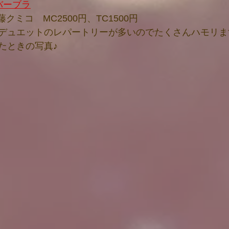
バーブラ
藤クミコ　MC2500円、TC1500円
デュエットのレパートリーが多いのでたくさんハモリま
たときの写真♪