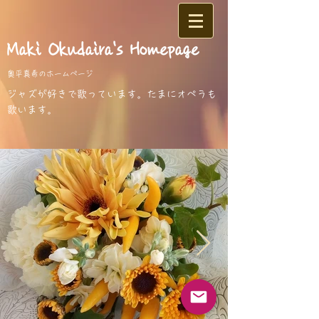
​Maki Okudaira
's Homepage
奥平真希のホームページ
​ジャズが好きで歌っています。
たまにオペラも
歌います。