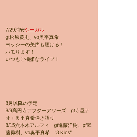
7/29浦安
シーガル
gt松原慶史、vo奥平真希
ヨッシーの美声も聴ける！
ハモります！
いつもご機嫌なライブ！
8月以降の予定
8/9高円寺アフターアワーズ　gt寺屋ナ
オ＋奥平真希弾き語り
8/15六本木アルフィ　gt進藤洋樹、pf武
藤勇樹、vo奥平真希　“3 Kies”