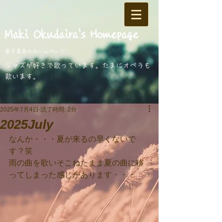
​Maki Okudaira
's Homepage
奥平真希のホームページ
​ジャズが好きで歌っています。
たまにオペラも
歌います。
2025年7月4日
読了時間: 2分
2025July
なんか・・・夏が来るの早くないで
す？笑
雨の曲を歌いそこねたまま夏の曲に移
ってしまった感じがあります・・・