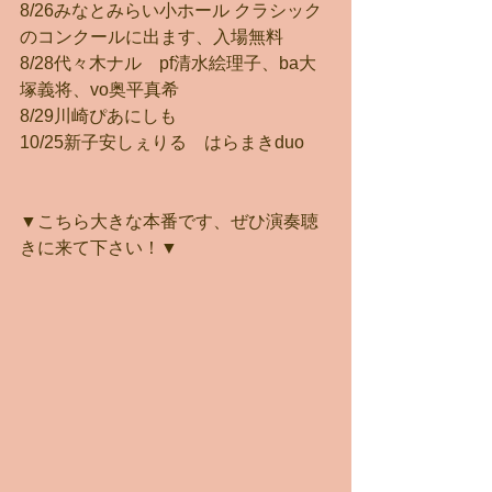
8/26みなとみらい小ホール クラシック
のコンクールに出ます、入場無料
8/28代々木ナル　pf清水絵理子、ba大
塚義将、vo奥平真希
8/29川崎ぴあにしも　
10/25新子安しぇりる　はらまきduo
▼こちら大きな本番です、ぜひ演奏聴
きに来て下さい！▼