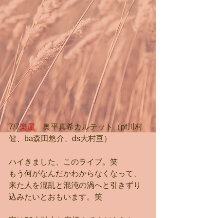
7/7
楽屋
　奥平真希カルテット（pf川村
健、ba森田悠介、ds大村亘）
ハイきました、このライブ。笑
もう何がなんだかわからなくなって、
来た人を混乱と混沌の渦へと引きずり
込みたいとおもいます。笑