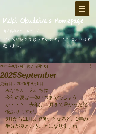
​Maki Okudaira
's Homepage
奥平真希のホームページ
​ジャズが好きで歌っています。
たまにオペラも
歌います。
2025年8月24日
読了時間: 3分
2025September
更新日：
2025年9月5日
みなさんこんにちは！
今年の夏は一体いつまででしょう
か・・？！去年は11月まで暑かった記
憶ありますが。
6月から11月まで暑いとなると、1年の
半分が夏ということになりますね
ぇ・・・