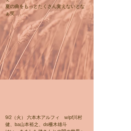
夏の曲をもっとたくさん覚えないとな
ぁ笑
9/2（火） 六本木アルフィ　w/pf川村
健、ba山本裕之、ds柵木雄斗