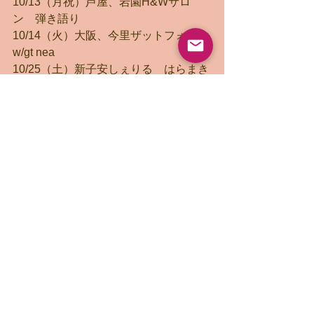
10/13（月祝）芦屋、岩園H&Wサロ
ン　弾き語り
10/14（火）大阪、今里ザットフォー 
w/gt nea
10/25（土）新子安しぇりる　はらまき
duo　13:00~
11/22（土）三鷹ベラトルナ   
14:00open 15:00start  MC1000yen+tip   
弾き語り
11/29（土）鎌ケ谷フェンディ（初）
19:00open 19:30start  MC3000yen w/gt
湖口陽介
1/30（金）大塚グレコ（初）
18:30open 19:30start MC4500yen（季
節の1品付）
　　　　　⇒こちらは毎年行っている
クラシックコンサートです！w/pf杉本
直登