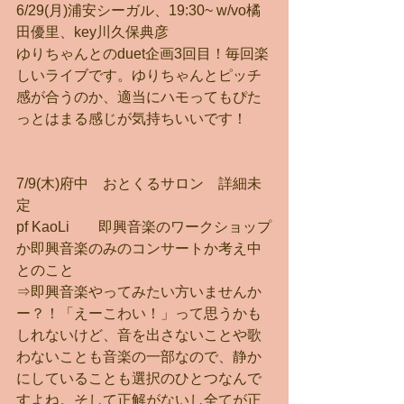
6/29(月)浦安シーガル、19:30~ w/vo橘
田優里、key川久保典彦
ゆりちゃんとのduet企画3回目！毎回楽
しいライブです。ゆりちゃんとピッチ
感が合うのか、適当にハモってもぴた
っとはまる感じが気持ちいいです！
7/9(木)府中　おとくるサロン　詳細未
定
pf KaoLi　　即興音楽のワークショップ
か即興音楽のみのコンサートか考え中
とのこと
⇒即興音楽やってみたい方いませんか
ー？！「えーこわい！」って思うかも
しれないけど、音を出さないことや歌
わないことも音楽の一部なので、静か
にしていることも選択のひとつなんで
すよね。そして正解がないし全てが正