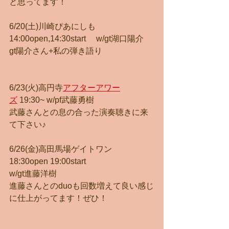
と思ってます！
6/20(土)川崎ぴあにしも
14:00open,14:30start 　w/gt湖口陽介
gt陽介さん+私の弾き語り
6/23(火)高円寺
アフターアワー
ズ
 19:30~ w/pf武藤勇樹
武藤さんとの息の合った演奏聴きに来
て下さい♪
6/26(金)高田馬場ゲイトワン
18:30open 19:00start 
w/gt進藤洋樹
進藤さんとのduoも回数増えて良い感じ
に仕上がってます！ぜひ！