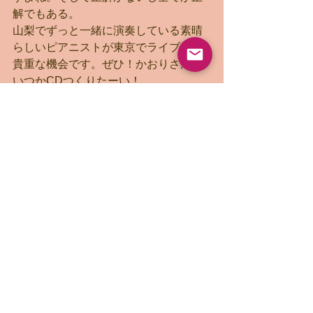
解でもある。
山梨でずっと一緒に演奏している素晴
らしいピアニストが東京でライブする
貴重な機会です。ぜひ！かおりさんと
いつかCDつくりたーい！
7/29(水)銀座The Deep　w/pf川村健
健さんとのduo～笑
なにが出てくるかお楽しみに。闇の深
いところへ引きずり込まれたと思った
ら空高く飛んで美しい世界をみせてく
れる、そんなピアニストです。健さん
は良い意味で私の提案をきいてくれな
いので（笑）わたしがバラードで歌い
まーすっていって楽譜を渡してもバラ
ードにならなかったりします、それが
おもしろいです