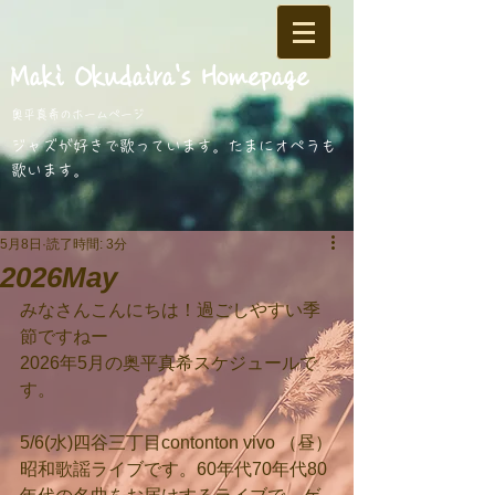
​Maki Okudaira
's Homepage
奥平真希のホームページ
​ジャズが好きで歌っています。
たまにオペラも
歌います。
5月8日
読了時間: 3分
2026May
みなさんこんにちは！過ごしやすい季
節ですねー
2026年5月の奥平真希スケジュールで
す。
5/6(水)四谷三丁目contonton vivo （昼）
昭和歌謡ライブです。60年代70年代80