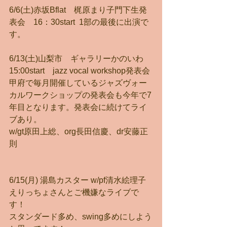
6/6(土)赤坂Bflat　梶原まり子門下生発
表会　16：30start  1部の最後に出演で
す。
6/13(土)山梨市　ギャラリーかのいわ
15:00start　jazz vocal workshop発表会
甲府で毎月開催しているジャズヴォー
カルワークショップの発表会も今年で7
年目となります。発表会に続けてライ
ブあり。
w/gt原田上総、org長田信慶、dr安藤正
則
6/15(月) 湯島カスター w/pf清水絵理子
えりっちょさんとご機嫌なライブで
す！
スタンダード多め、swing多めにしよう